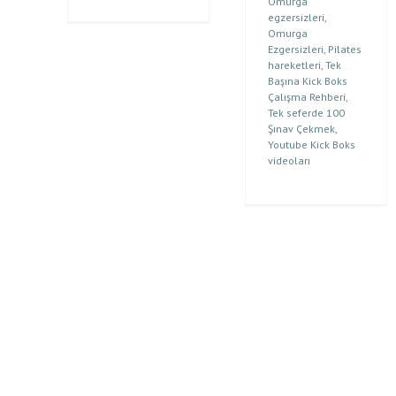
Omurga
egzersizleri
,
Omurga
Ezgersizleri
,
Pilates
hareketleri
,
Tek
Başına Kick Boks
Çalışma Rehberi
,
Tek seferde 100
Şınav Çekmek
,
Youtube Kick Boks
videoları