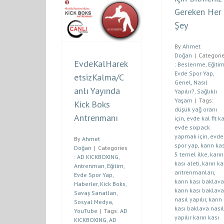
Gereken Her
Şey
By
Ahmet
Doğan
|
Categori
EvdeKalHarek
:
Beslenme
,
Eğiti
Evde Spor Yap
,
etsizKalma/C
Genel
,
Nasıl
anlı Yayında
Yapılır?
,
Sağlıklı
Yaşam
|
Tags:
Kick Boks
düşük yağ oranı
Antrenmanı
için
,
evde kal fit ka
evde sixpack
yapmak için
,
evde
By
Ahmet
spor yap
,
karın kas
Doğan
|
Categories
5 temel ilke
,
karın
:
AD KICKBOXING
,
kası aleti
,
karın ka
Antrenman
,
Eğitim
,
antrenmanları
,
Evde Spor Yap
,
karın kası baklava
Haberler
,
Kick Boks
,
karın kası baklava
Savaş Sanatları
,
nasıl yapılır
,
karın
Sosyal Medya
,
kası baklava nasıl
YouTube
|
Tags:
AD
yapılır karın kası
KICKBOXING
,
AD