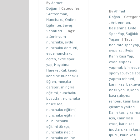
By
Ahmet
Doğan
|
Categories
By
Ahmet
:
Antrenman
,
Doğan
|
Categori
Nunchaku
,
Online
:
Antrenman
,
Eğitimler
,
Savaş
Beslenme
,
Evde
Sanatları
|
Tags:
Spor Yap
,
Sağlıklı
alüminyum
Yaşam
|
Tags:
nunchaku
,
evde
benimle spor yap
,
nunchaku dersleri
,
evde kal
,
Evde
evde nunchaku
Karın Kası Yap
,
öğren
,
evde spor
evde sixpack
yap
,
Hayatına
yapmak için
,
evde
Hareket Kat
,
kendi
spor yap
,
evde sp
kendine nunchaku
yapma rehberi
,
öğren
,
mınçıka
karın kası baklava
dersleri
,
mınçıka
nasıl yapılır
,
karın
eğitimi
,
nunchaku
kası çalışma
boyutları
,
nunchaku
rehberi
,
karın kası
bruce lee
,
çıkarma yolları
,
nunchaku eğitimi
,
Karın kası çıkarm
nunchaku eğitimi
için
,
Karın kası
al
,
nunchaku
evde
,
karın kası
eğitimi türkçe
,
ipuçları
,
karın kası
nunchaku nedir
,
ipucu
,
karın kası
nunchaku online