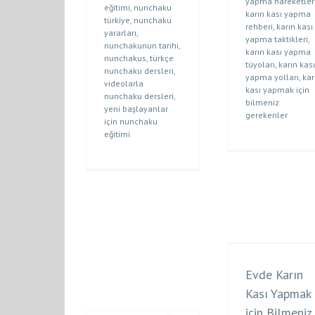
yapma hareketler
eğitimi
,
nunchaku
karın kası yapma
türkiye
,
nunchaku
rehberi
,
karın kası
yararları
,
yapma taktikleri
,
nunchakunun tarihi
,
karın kası yapma
nunchakus
,
türkçe
tüyoları
,
karın kası
nunchaku dersleri
,
yapma yolları
,
kar
videolarla
kası yapmak için
nunchaku dersleri
,
bilmeniz
yeni başlayanlar
gerekenler
için nunchaku
eğitimi
Evde Karın
Kası Yapmak
için Bilmeniz