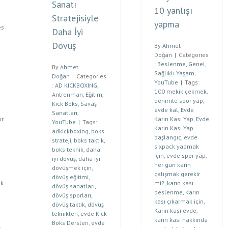
Sanatı
10 yanlışı
Stratejisiyle
yapma
es
Daha İyi
Dövüş
By
Ahmet
Doğan
|
Categories
:
Beslenme
,
Genel
,
By
Ahmet
Sağlıklı Yaşam
,
Doğan
|
Categories
YouTube
|
Tags:
:
AD KICKBOXING
,
100 mekik çekmek
,
Antrenman
,
Eğitim
,
benimle spor yap
,
Kick Boks
,
Savaş
evde kal
,
Evde
Sanatları
,
or
Karın Kası Yap
,
Evde
YouTube
|
Tags:
Karın Kası Yap
adkickboxing
,
boks
başlangıç
,
evde
strateji
,
boks taktik
,
sixpack yapmak
boks teknik
,
daha
için
,
evde spor yap
,
iyi dövüş
,
daha iyi
her gün karın
dövüşmek için
,
çalışmak gerekir
dövüş eğitimi
,
ak
mi?
,
karın kası
dövüş sanatları
,
beslenme
,
Karın
dövüş sporları
,
kası çıkarmak için
,
dövüş taktik
,
dövüş
Karın kası evde
,
teknikleri
,
evde Kick
karın kası hakkında
Boks Dersleri
,
evde