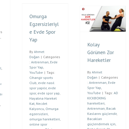
Omurga
Egzersizleriyl
e Evde Spor
es
m
,
Yap
Kolay
Görünen Zor
By
Ahmet
Doğan
|
Categories
Hareketler
:
Antrenman
,
Evde
Spor Yap
,
l
,
By
Ahmet
YouTube
|
Tags:
Doğan
|
Categories
Cihangir sports
:
Antrenman
,
Evde
Club
,
evde nasıl
ı
Spor Yap
,
spor yapılır
,
evde
YouTube
|
Tags:
AD
spor
,
evde spor yap
,
sı
KICKBOXING
Hayatına Hareket
hareketleri
,
Kat
,
Necdet
,
Antrenman
,
Bacak
Kalyoncu
,
Omurga
Kaslarını güçlendir
,
egzersizleri
,
Bacakları
omurga hareketleri
,
güçlendirmek için
,
online spor