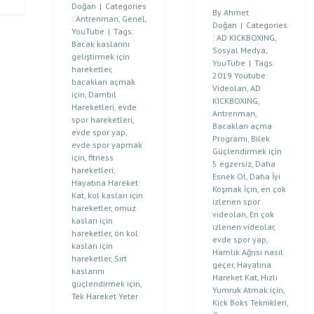
Doğan
|
Categories
By
Ahmet
:
Antrenman
,
Genel
,
Doğan
|
Categories
YouTube
|
Tags:
:
AD KICKBOXING
,
Bacak kaslarını
Sosyal Medya
,
geliştirmek için
YouTube
|
Tags:
hareketler
,
2019 Youtube
bacakları açmak
Videoları
,
AD
için
,
Dambıl
KICKBOXING
,
Hareketleri
,
evde
Antrenman
,
spor hareketleri
,
Bacakları açma
evde spor yap
,
Programı
,
Bilek
evde spor yapmak
Güçlendirmek için
için
,
fitness
5 egzersiz
,
Daha
hareketleri
,
Esnek Ol
,
Daha İyi
Hayatına Hareket
Koşmak İçin
,
en çok
Kat
,
kol kasları için
izlenen spor
hareketler
,
omuz
videoları
,
En çok
kasları için
izlenen videolar
,
hareketler
,
ön kol
evde spor yap
,
kasları için
Hamlık Ağrısı nasıl
hareketler
,
Sırt
geçer
,
Hayatına
kaslarını
Hareket Kat
,
Hızlı
güçlendirmek için
,
Yumruk Atmak için
,
Tek Hareket Yeter
Kick Boks Teknikleri
,