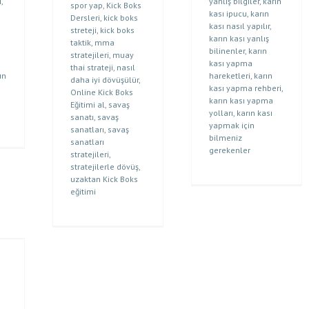
i
,
yanlış bilgiler
,
karın
spor yap
,
Kick Boks
kası ipucu
,
karın
Dersleri
,
kick boks
kası nasıl yapılır
,
streteji
,
kick boks
karın kası yanlış
taktik
,
mma
bilinenler
,
karın
stratejileri
,
muay
kası yapma
thai strateji
,
nasıl
ın
hareketleri
,
karın
daha iyi dövüşülür
,
kası yapma rehberi
,
Online Kick Boks
karın kası yapma
Eğitimi al
,
savaş
yolları
,
karın kası
sanatı
,
savaş
yapmak için
sanatları
,
savaş
bilmeniz
sanatları
gerekenler
stratejileri
,
stratejilerle dövüş
,
uzaktan Kick Boks
eğitimi