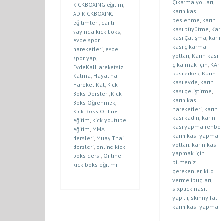
Çıkarma yolları
,
KICKBOXING eğitim
,
karın kası
AD KICKBOXING
beslenme
,
karın
eğitimleri
,
canlı
kası büyütme
,
Kar
yayında kick boks
,
kası Çalışma
,
karı
evde spor
kası çıkarma
hareketleri
,
evde
yolları
,
Karın kası
spor yap
,
çıkarmak için
,
KAr
EvdeKalHareketsiz
kası erkek
,
Karın
Kalma
,
Hayatına
kası evde
,
karın
Hareket Kat
,
Kick
kası geliştirme
,
Boks Dersleri
,
Kick
karın kası
Boks Öğrenmek
,
hareketleri
,
karın
Kick Boks Online
kası kadın
,
karın
eğitim
,
kick youtube
kası yapma rehbe
eğitim
,
MMA
karın kası yapma
dersleri
,
Muay Thai
yolları
,
karın kası
dersleri
,
online kick
yapmak için
boks dersi
,
Online
bilmeniz
kick boks eğitimi
gerekenler
,
kilo
verme ipuçları
,
sixpack nasıl
yapılır
,
skinny fat
karın kası yapma