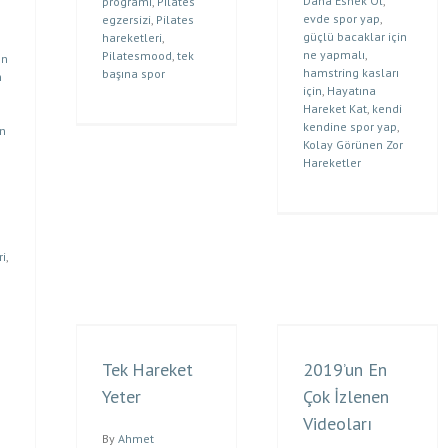
Daha Esnek Ol
,
programı
,
Pilates
evde spor yap
,
egzersizi
,
Pilates
güçlü bacaklar için
hareketleri
,
ne yapmalı
,
Pilatesmood
,
tek
ın
hamstring kasları
başına spor
n
için
,
Hayatına
Hareket Kat
,
kendi
kendine spor yap
,
ın
Kolay Görünen Zor
Hareketler
ri
,
Tek Hareket
2019’un En
Yeter
Çok İzlenen
Videoları
By
Ahmet